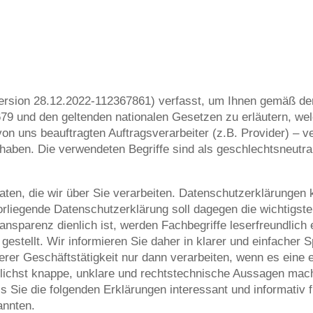
Version 28.12.2022-112367861) verfasst, um Ihnen gemäß d
9 und den geltenden nationalen Gesetzen zu erläutern, we
von uns beauftragten Auftragsverarbeiter (z.B. Provider) – v
 haben. Die verwendeten Begriffe sind als geschlechtsneutra
ten, die wir über Sie verarbeiten. Datenschutzerklärungen 
orliegende Datenschutzerklärung soll dagegen die wichtigst
ansparenz dienlich ist, werden Fachbegriffe leserfreundlich 
gestellt. Wir informieren Sie daher in klarer und einfacher 
r Geschäftstätigkeit nur dann verarbeiten, wenn es eine 
öglichst knappe, unklare und rechtstechnische Aussagen mach
ss Sie die folgenden Erklärungen interessant und informativ f
annten.