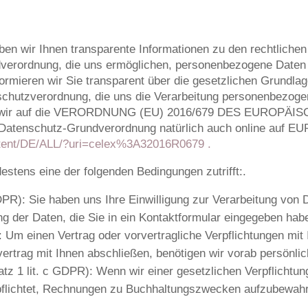
ben wir Ihnen transparente Informationen zu den rechtliche
erordnung, die uns ermöglichen, personenbezogene Daten 
ormieren wir Sie transparent über die gesetzlichen Grundla
chutzverordnung, die uns die Verarbeitung personenbezoge
isen wir auf die VERORDNUNG (EU) 2016/679 DES EURO
-Datenschutz-Grundverordnung natürlich auch online auf E
ontent/DE/ALL/?uri=celex%3A32016R0679 .
estens eine der folgenden Bedingungen zutrifft:.
 GDPR): Sie haben uns Ihre Einwilligung zur Verarbeitung vo
g der Daten, die Sie in ein Kontaktformular eingegeben hab
: Um einen Vertrag oder vorvertragliche Verpflichtungen mit I
ertrag mit Ihnen abschließen, benötigen wir vorab persönli
atz 1 lit. c GDPR): Wenn wir einer gesetzlichen Verpflichtung
rpflichtet, Rechnungen zu Buchhaltungszwecken aufzubewahr